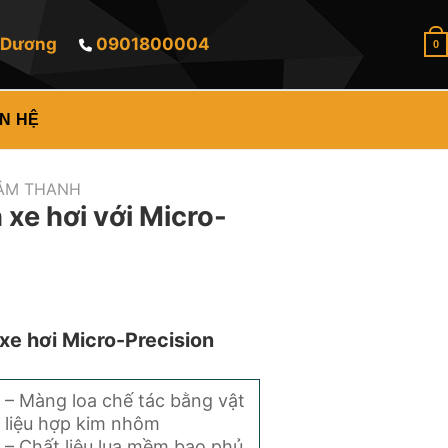
h Dương
0901800004
Liên Hệ ngay để được tư vấn
0
ÊN HỆ
ÂM THANH
xe hơi với Micro-
xe hơi Micro-Precision
– Màng loa chế tác bằng vật
liệu hợp kim nhôm
– Chất liệu lụa mềm bao phủ