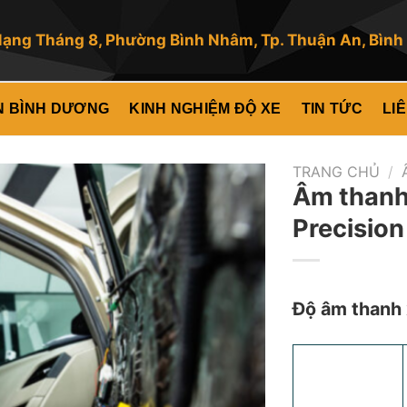
ng Tháng 8, Phường Bình Nhâm, Tp. Thuận An, Bìn
VN BÌNH DƯƠNG
KINH NGHIỆM ĐỘ XE
TIN TỨC
LI
TRANG CHỦ
/
Âm thanh 
Precision
Độ âm thanh 