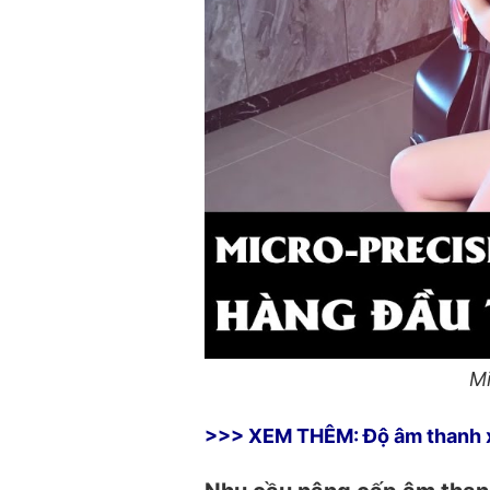
Mi
>>> XEM THÊM:
Độ âm thanh x