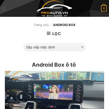
Skip
to
0
content
Trang chủ
/
ANDROID BOX
LỌC
Android Box ô tô