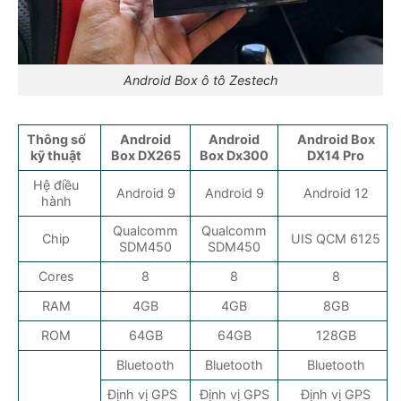
Android Box ô tô Zestech
Thông số
Android
Android
Android Box
kỹ thuật
Box DX265
Box Dx300
DX14 Pro
Hệ điều
Android 9
Android 9
Android 12
hành
Qualcomm
Qualcomm
Chip
UIS QCM 6125
SDM450
SDM450
Cores
8
8
8
RAM
4GB
4GB
8GB
ROM
64GB
64GB
128GB
Bluetooth
Bluetooth
Bluetooth
Định vị GPS
Định vị GPS
Định vị GPS