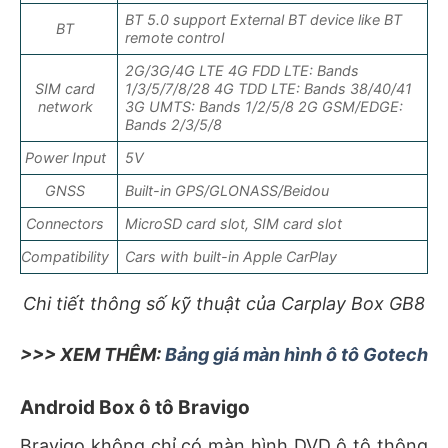
BT 5.0 support External BT device like BT
BT
remote control
2G/3G/4G LTE 4G FDD LTE: Bands
SIM card
1/3/5/7/8/28 4G TDD LTE: Bands 38/40/41
network
3G UMTS: Bands 1/2/5/8 2G GSM/EDGE:
Bands 2/3/5/8
Power Input
5V
GNSS
Built-in GPS/GLONASS/Beidou
Connectors
MicroSD card slot, SIM card slot
Compatibility
Cars with built-in Apple CarPlay
Chi tiết thông số kỹ thuật của Carplay Box GB8
>>> XEM THÊM:
Bảng giá màn hình ô tô Gotech
Android Box ô tô Bravigo
Bravigo không chỉ có màn hình DVD ô tô thông