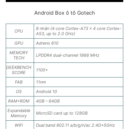
Android Box ô tô Gotech
8 nhân (4 core Cortex-A73 x 4 core Cortex-
CPU
A53, up to 2.0 GHz)
GPU
Adreno 610
MEMORY
LPDDR4 dual-channel 1866 MHz
TECH
GEEKBENCH
1100+
SCORE
FAB
11nm
OS
Android 10
RAM+ROM
4GB – 64GB
Expandable
MicroSD card up to 128GB
Memory
WiFi
Dual band 802.11 a/b/g/n/ac 2.4G+5GHz