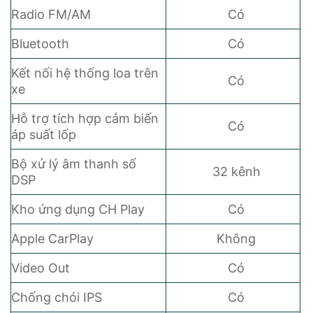
Radio FM/AM
Có
Bluetooth
Có
Kết nối hệ thống loa trên
Có
xe
Hỗ trợ tích hợp cảm biến
Có
áp suất lốp
Bộ xử lý âm thanh số
32 kênh
DSP
Kho ứng dụng CH Play
Có
Apple CarPlay
Không
Video Out
Có
Chống chói IPS
Có