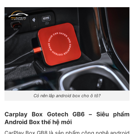
Có nên lắp android box cho ô tô?
Carplay Box Gotech GB6 – Siêu phẩm
Android Box thế hệ mới
CarPlay Box GB8 là sản phẩm công nghệ android