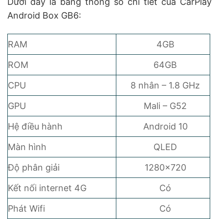
Dưới đây là bảng thông số chi tiết của CarPlay
Android Box GB6:
RAM
4GB
ROM
64GB
CPU
8 nhân – 1.8 GHz
GPU
Mali – G52
Hệ điều hành
Android 10
Màn hình
QLED
Độ phân giải
1280×720
Kết nối internet 4G
Có
Phát Wifi
Có