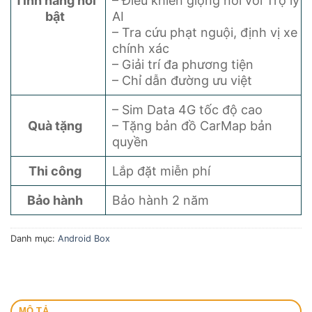
Tính năng nổi
– Điều khiển giọng nói với Trợ lý
bật
AI
– Tra cứu phạt nguội, định vị xe
chính xác
– Giải trí đa phương tiện
– Chỉ dẫn đường ưu việt
– Sim Data 4G tốc độ cao
Quà tặng
– Tặng bản đồ CarMap bản
quyền
Thi công
Lắp đặt miễn phí
Bảo hành
Bảo hành 2 năm
Danh mục:
Android Box
MÔ TẢ