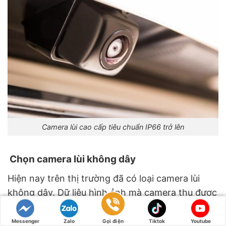
Camera lùi cao cấp tiêu chuẩn IP66 trở lên
Chọn camera lùi không dây
Hiện nay trên thị trường đã có loại camera lùi
không dây. Dữ liệu hình ảnh mà camera thu được
sẽ truyền phát thông qua bộ truyền phát không
dây đi kèm, hay truyền phát trực tiếp tới màn
Messenger
Zalo
Gọi điện
Tiktok
Youtube