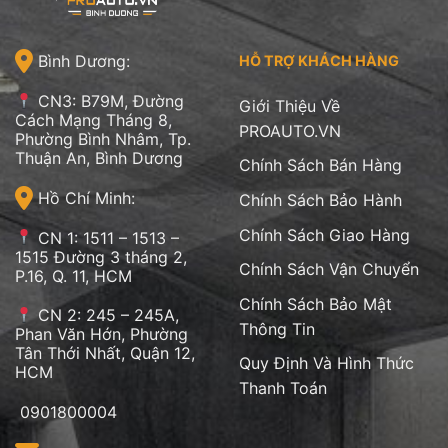
Bình Dương:
HỖ TRỢ KHÁCH HÀNG
CN3: B79M, Đường
Giới Thiệu Về
Cách Mạng Tháng 8,
PROAUTO.VN
Phường Bình Nhâm, Tp.
Thuận An, Bình Dương
Chính Sách Bán Hàng
Hồ Chí Minh:
Chính Sách Bảo Hành
Chính Sách Giao Hàng
CN 1: 1511 – 1513 –
1515 Đường 3 tháng 2,
Chính Sách Vận Chuyển
P.16, Q. 11, HCM
Chính Sách Bảo Mật
CN 2: 245 – 245A,
Thông Tin
Phan Văn Hớn, Phường
Tân Thới Nhất, Quận 12,
Quy Định Và Hình Thức
HCM
Thanh Toán
0901800004