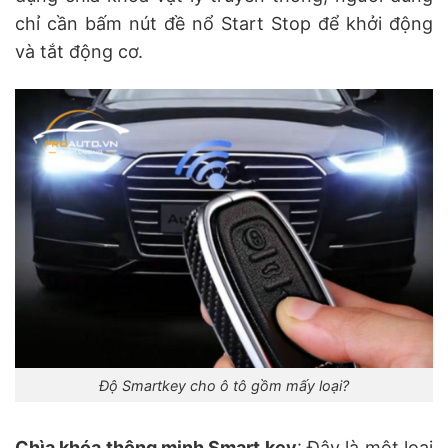
chỉ cần bấm nút đề nổ Start Stop để khởi động
và tắt động cơ.
Độ Smartkey cho ô tô gồm mấy loại?
Chìa khóa thông minh Smart key
: Đây là một loại