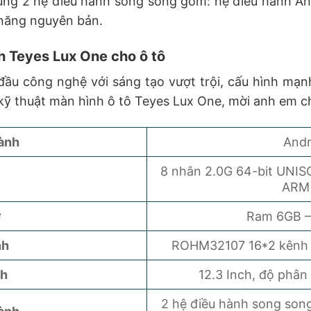
 dụng 2 hệ điều hành song song gồm: hệ điều hành And
h năng nguyên bản.
h Teyes Lux One cho ô tô
ầu công nghệ với sáng tạo vượt trội, cấu hình mạn
 kỹ thuật màn hình ô tô Teyes Lux One, mời anh em 
ành
Andr
8 nhân 2.0G 64-bit UNI
ARM
ớ
Ram 6GB –
nh
ROHM32107 16*2 kênh 
nh
12.3 Inch, độ phân
2 hệ điều hành song song