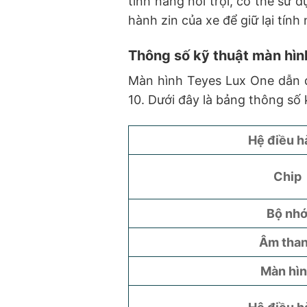
tính năng nổi trội, có thể sử
hành zin của xe để giữ lại tín
Thông số kỹ thuật màn hìn
Màn hình Teyes Lux One dẫn đ
10. Dưới đây là bảng thông số
Hệ điều h
Chip
Bộ nh
Âm tha
Màn hì