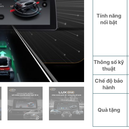
Tính năng
nổi bật
Thông số kỹ
thuật
Chế độ bảo
hành
Quà tặng