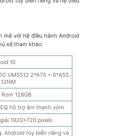
roid tùy biến riêng và hệ điều
h mẽ với hệ điều hành Android
chủ xế tham khảo:
oid 10
SOC UMS512 2*A75 + 6*A55
 12NM
 Rom 128GB
EQ hỗ trợ âm thanh vòm
 giải 1920×720 pixels
: Android tùy biến riêng và