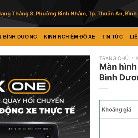
ng Tháng 8, Phường Bình Nhâm, Tp. Thuận An, Bìn
VN BÌNH DƯƠNG
KINH NGHIỆM ĐỘ XE
TIN TỨC
LI
TRANG CHỦ
/
Màn hình 
Bình Dươ
Khoảng giá