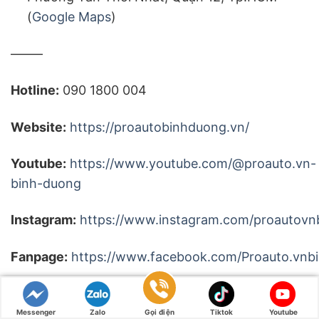
(
Google Maps
)
——–
Hotline:
090 1800 004
Website:
https://proautobinhduong.vn/
Youtube:
https://www.youtube.com/@proauto.vn-
binh-duong
Instagram:
https://www.instagram.com/proautovn
Fanpage:
https://www.facebook.com/Proauto.vnb
Tiktok:
https://www.tiktok.com/@proauto.vnbinhduong
Messenger
Zalo
Gọi điện
Tiktok
Youtube