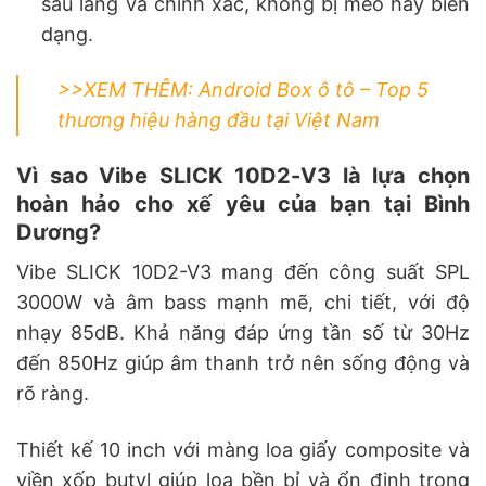
sâu lắng và chính xác, không bị méo hay biến
dạng.
>>XEM THÊM:
Android Box ô tô – Top 5
thương hiệu hàng đầu tại Việt Nam
Vì sao Vibe SLICK 10D2-V3 là lựa chọn
hoàn hảo cho xế yêu của bạn tại Bình
Dương?
Vibe SLICK 10D2-V3 mang đến công suất SPL
3000W và âm bass mạnh mẽ, chi tiết, với độ
nhạy 85dB. Khả năng đáp ứng tần số từ 30Hz
đến 850Hz giúp âm thanh trở nên sống động và
rõ ràng.
Thiết kế 10 inch với màng loa giấy composite và
viền xốp butyl giúp loa bền bỉ và ổn định trong