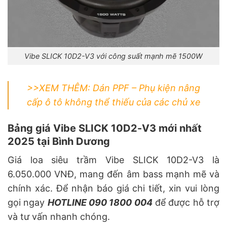
Vibe SLICK 10D2-V3 với công suất mạnh mẽ 1500W
>>XEM THÊM:
Dán PPF – Phụ kiện nâng
cấp ô tô không thể thiếu của các chủ xe
Bảng giá Vibe SLICK 10D2-V3 mới nhất
2025 tại Bình Dương
Giá loa siêu trầm Vibe SLICK 10D2-V3 là
6.050.000 VNĐ, mang đến âm bass mạnh mẽ và
chính xác. Để nhận báo giá chi tiết, xin vui lòng
gọi ngay
HOTLINE 090 1800 004
để được hỗ trợ
và tư vấn nhanh chóng.