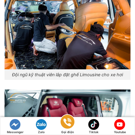
Đội ngũ kỹ thuật viên lắp đặt ghế Limousine cho xe hơi
Messenger
Zalo
Gọi điện
Tiktok
Youtube