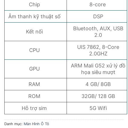
Chip
8-core
Âm thanh kỹ thuật số
DSP
Bluetooth, AUX, USB
Kết nối
2.0
UIS 7862, 8-Core
CPU
2.0GHZ
ARM Mali G52 xử lý đồ
GPU
họa siêu mượt
RAM
4 GB/ 8GB
ROM
32GB/ 128 GB
Hỗ trợ sim
5G Wifi
Danh mục:
Màn Hình Ô Tô