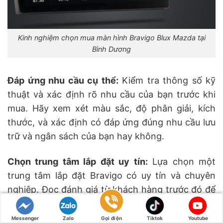
Kinh nghiệm chọn mua màn hình Bravigo Blux Mazda tại
Bình Dương
Đáp ứng nhu cầu cụ thể:
Kiểm tra thông số kỹ
thuật và xác định rõ nhu cầu của bạn trước khi
mua. Hãy xem xét màu sắc, độ phân giải, kích
thước, và xác định có đáp ứng đúng nhu cầu lưu
trữ và ngân sách của bạn hay không.
Chọn trung tâm lắp đặt uy tín:
Lựa chọn một
trung tâm lắp đặt Bravigo có uy tín và chuyên
nghiệp. Đọc đánh giá từ khách hàng trước đó để
đảm bảo rằng họ cung cấp dịch vụ sau bán hàng
tốt và hỗ trợ chu đáo.
Messenger
Zalo
Gọi điện
Tiktok
Youtube